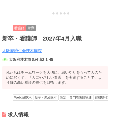
看護師
常勤
新卒・看護師 2027年4月入職
メニューを閉じる
大阪府済生会茨木病院
大阪府茨木市見付山2-1-45
私たちはチームワークを大切に、思いやりをもって人のた
めに尽くす、「人にやさしい看護」を実践することで、よ
り質の高い看護の提供を目指します。
Web面接OK
新卒・未経験可
認定・専門看護師歓迎
資格取得支援あ
求人情報