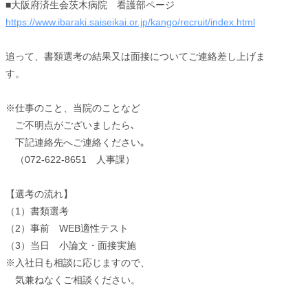
■大阪府済生会茨木病院 看護部ページ
https://www.ibaraki.saiseikai.or.jp/kango/recruit/index.html
追って、書類選考の結果又は面接についてご連絡差し上げま
す。
※仕事のこと、当院のことなど
ご不明点がございましたら､
下記連絡先へご連絡ください｡
（072-622-8651 人事課）
【選考の流れ】
（1）書類選考
（2）事前 WEB適性テスト
（3）当日 小論文・面接実施
※入社日も相談に応じますので、
気兼ねなくご相談ください。