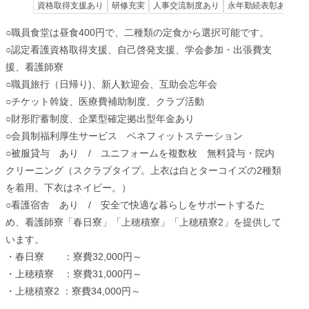
資格取得支援あり
研修充実
人事交流制度あり
永年勤続表彰あり
○職員食堂は昼食400円で、二種類の定食から選択可能です。
○認定看護資格取得支援、自己啓発支援、学会参加・出張費支
援、看護師寮
○職員旅行（日帰り)、新人歓迎会、互助会忘年会
○チケット斡旋、医療費補助制度、クラブ活動
○財形貯蓄制度、企業型確定拠出型年金あり
○会員制福利厚生サービス ベネフィットステーション
○被服貸与 あり / ユニフォームを複数枚 無料貸与・院内
クリーニング（スクラブタイプ。上衣は白とターコイズの2種類
を着用。下衣はネイビー。）
○看護宿舎 あり / 安全で快適な暮らしをサポートするた
め、看護師寮「春日寮」「上穂積寮」「上穂積寮2」を提供して
います。
・春日寮 ：寮費32,000円～
・上穂積寮 ：寮費31,000円～
・上穂積寮2 ：寮費34,000円～