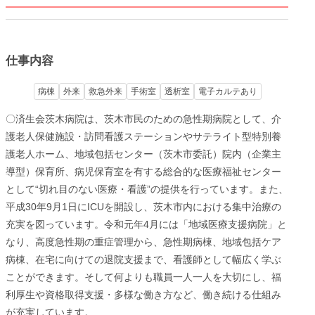
仕事内容
病棟
外来
救急外来
手術室
透析室
電子カルテあり
〇済生会茨木病院は、茨木市民のための急性期病院として、介
護老人保健施設・訪問看護ステーションやサテライト型特別養
護老人ホーム、地域包括センター（茨木市委託）院内（企業主
導型）保育所、病児保育室を有する総合的な医療福祉センター
として“切れ目のない医療・看護”の提供を行っています。また、
平成30年9月1日にICUを開設し、茨木市内における集中治療の
充実を図っています。令和元年4月には「地域医療支援病院」と
なり、高度急性期の重症管理から、急性期病棟、地域包括ケア
病棟、在宅に向けての退院支援まで、看護師として幅広く学ぶ
ことができます。そして何よりも職員一人一人を大切にし、福
利厚生や資格取得支援・多様な働き方など、働き続ける仕組み
が充実しています。