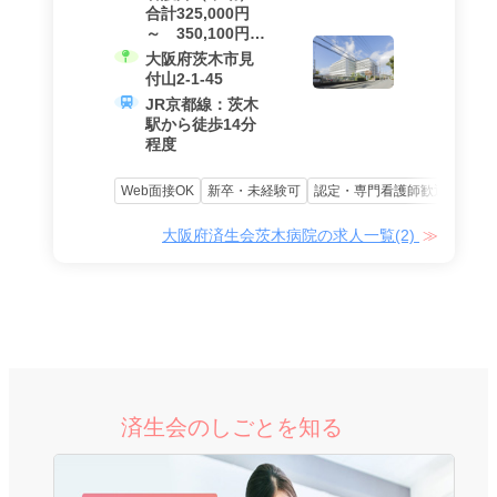
合計325,000円
～ 350,100円
（基本給
大阪府茨木市見
239,000円 ～
付山2-1-45
263,100円 +
JR京都線：茨木
夜勤手当、諸手
駅から徒歩14分
当を含む）
程度
Web面接OK
新卒・未経験可
認定・専門看護師歓迎
資格
大阪府済生会茨木病院の求人一覧(2)
済生会のしごとを知る