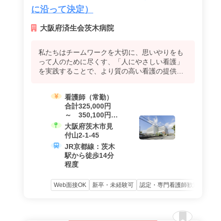
に沿って決定）
大阪府済生会茨木病院
私たちはチームワークを大切に、思いやりをも
って人のために尽くす、「人にやさしい看護」
を実践することで、より質の高い看護の提供を
目指します。
看護師（常勤）
合計325,000円
～ 350,100円
（基本給
大阪府茨木市見
239,000円 ～
付山2-1-45
263,100円 +
JR京都線：茨木
夜勤手当、諸手
駅から徒歩14分
当を含む）
程度
Web面接OK
新卒・未経験可
認定・専門看護師歓迎
資格