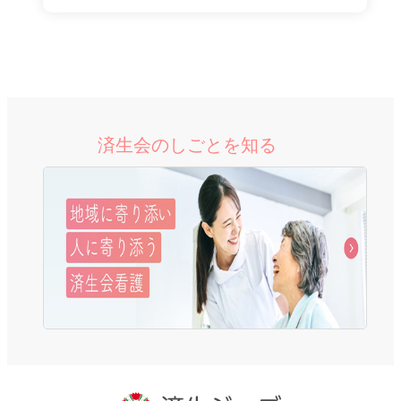
手当20,500円 夜
勤手当50,000
円）
※夜勤手当（半
年を目安に開
始）
済生会のしごとを知る