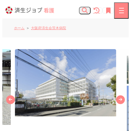
ホーム
大阪府済生会茨木病院
看護師の求人
お知らせ
よくあるご質問
済生会Webサイト
済生会のしごとを知る