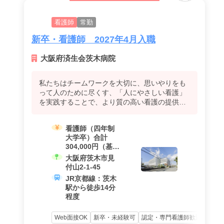
看護師
常勤
新卒・看護師 2027年4月入職
大阪府済生会茨木病院
私たちはチームワークを大切に、思いやりをも
って人のために尽くす、「人にやさしい看護」
を実践することで、より質の高い看護の提供を
目指します。
看護師（四年制
大学卒）合計
304,000円（基本
給233,500円 諸
大阪府茨木市見
手当20,500円 夜
付山2-1-45
勤手当50,000
JR京都線：茨木
円）
駅から徒歩14分
看護師（短大・
程度
専門卒）合計
302,500円（基本
Web面接OK
新卒・未経験可
認定・専門看護師歓迎
資格
給232,000円 諸