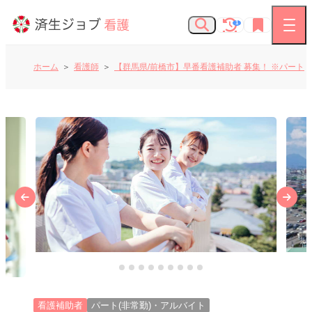
1
ホーム
看護師
【群馬県/前橋市】早番看護補助者 募集！ ※パート
看護師の求人
お知らせ
よくあるご質問
済生会Webサイト
済生会のしごとを知る
看護補助者
パート(非常勤)・アルバイト