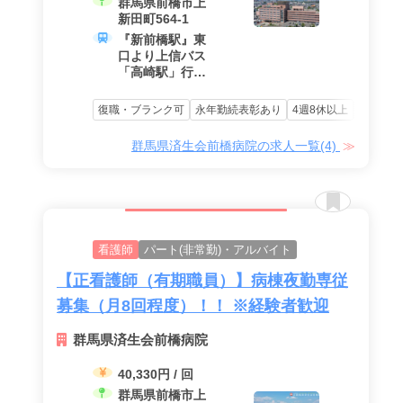
群馬県前橋市上
補助者処遇改善
新田町564-1
手当含・賃上促
『新前橋駅』東
進手当）
口より上信バス
＊経験者加算あ
「高崎駅」行き
り
（乗車約10分）
「済生会前橋病
復職・ブランク可
永年勤続表彰あり
4週8休以上
残業少な
院」下車
群馬県済生会前橋病院の求人一覧(4)
看護師
パート(非常勤)・アルバイト
【正看護師（有期職員）】病棟夜勤専従
募集（月8回程度）！！ ※経験者歓迎
群馬県済生会前橋病院
40,330円 / 回
群馬県前橋市上