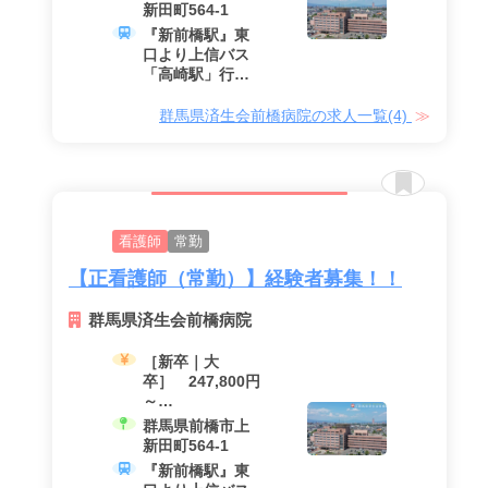
新田町564-1
『新前橋駅』東
口より上信バス
「高崎駅」行き
（乗車約10分）
「済生会前橋病
群馬県済生会前橋病院の求人一覧(4)
院」下車
看護師
常勤
【正看護師（常勤）】経験者募集！！
群馬県済生会前橋病院
［新卒｜大
卒］ 247,800円
～
［新卒｜専門
群馬県前橋市上
卒］239,820円～
新田町564-1
（経験年数に応
『新前橋駅』東
じ加算あり）