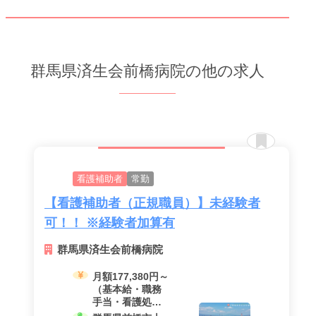
群馬県済生会前橋病院の他の求人
看護補助者
常勤
【看護補助者（正規職員）】未経験者
可！！ ※経験者加算有
群馬県済生会前橋病院
月額177,380円～
（基本給・職務
手当・看護処遇
改善手当・看護