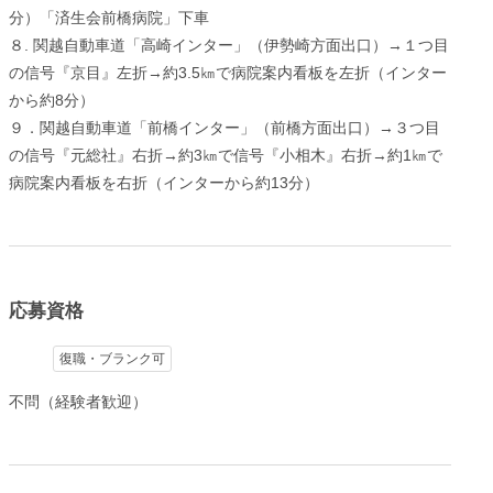
分）「済生会前橋病院」下車
８. 関越自動車道「高崎インター」（伊勢崎方面出口）→１つ目
の信号『京目』左折→約3.5㎞で病院案内看板を左折（インター
から約8分）
９．関越自動車道「前橋インター」（前橋方面出口）→３つ目
の信号『元総社』右折→約3㎞で信号『小相木』右折→約1㎞で
病院案内看板を右折（インターから約13分）
応募資格
復職・ブランク可
不問（経験者歓迎）