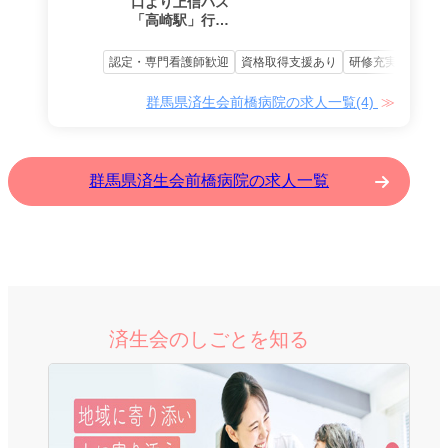
口より上信バス
「高崎駅」行き
（乗車約10分）
「済生会前橋病
認定・専門看護師歓迎
資格取得支援あり
研修充実
永年勤
院」下車
群馬県済生会前橋病院の求人一覧(4)
群馬県済生会前橋病院の求人一覧
済生会のしごとを知る