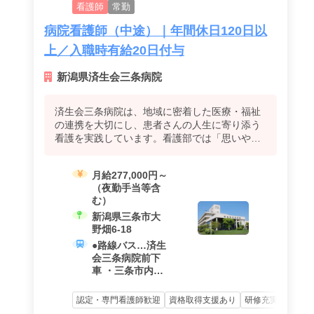
看護師
常勤
病院看護師（中途）｜年間休日120日以
上／入職時有給20日付与
新潟県済生会三条病院
済生会三条病院は、地域に密着した医療・福祉
の連携を大切にし、患者さんの人生に寄り添う
看護を実践しています。看護部では「思いや
り」を理念に、多職種と協働しながら地域の生
活者を支える看護を行っています。 また、看護
月給277,000円～
師一人ひとりが安心して長く働けるよう、年間
（夜勤手当等含
休日120日以上、入職時有給休暇20日付与、賞
む）
与・退職金制度など、安定した就業環境を整え
新潟県三条市大
ています。 これまでの看護経験を活かし、地域
野畑6-18
医療に貢献しながら、自分らしい働き方を大切
にしたい方を歓迎します。
●路線バス…済生
会三条病院前下
車 ・三条市内よ
り（東三条駅よ
り18分） ・燕方
認定・専門看護師歓迎
資格取得支援あり
研修充実
永年勤
面より ・長岡方