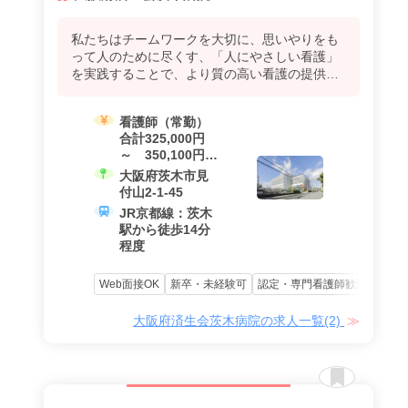
私たちはチームワークを大切に、思いやりをも
って人のために尽くす、「人にやさしい看護」
を実践することで、より質の高い看護の提供を
目指します。
看護師（常勤）
合計325,000円
～ 350,100円
（基本給
大阪府茨木市見
239,000円 ～
付山2-1-45
263,100円 +
JR京都線：茨木
夜勤手当、諸手
駅から徒歩14分
当を含む）
程度
Web面接OK
新卒・未経験可
認定・専門看護師歓迎
資格
大阪府済生会茨木病院の求人一覧(2)