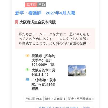
看護師
常勤
新卒・看護師 2027年4月入職
大阪府済生会茨木病院
私たちはチームワークを大切に、思いやりをも
って人のために尽くす、「人にやさしい看護」
を実践することで、より質の高い看護の提供を
目指します。
看護師（四年制
大学卒）合計
304,000円（基本
給233,500円 諸
大阪府茨木市見
手当20,500円 夜
付山2-1-45
勤手当50,000
JR京都線：茨木
円）
駅から徒歩14分
看護師（短大・
程度
専門卒）合計
302,500円（基本
Web面接OK
新卒・未経験可
認定・専門看護師歓迎
資格
給232,000円 諸
手当20,500円 夜
勤手当50,000