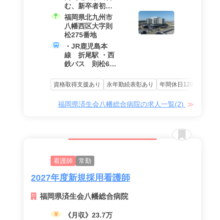
む、新卒者初任
給例）
福岡県北九州市
八幡西区大字則
松275番地
・JR鹿児島本
線 折尾駅 ・西
鉄バス 則松6丁
目バス停
資格取得支援あり
永年勤続表彰あり
年間休日120日以上
福岡県済生会八幡総合病院の求人一覧(2)
看護師
常勤
2027年度新規採用看護師
福岡県済生会八幡総合病院
《月収》23.7万