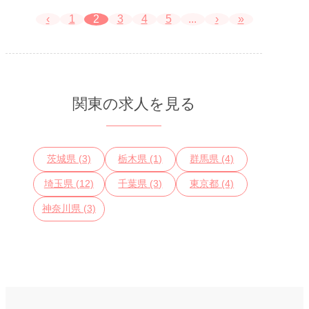
良駅より奈良交
通バスで約15
‹
1
2
3
4
5
...
›
»
分。近鉄奈良駅
より奈良交通バ
スで約20分
関東の求人を見る
茨城県 (3)
栃木県 (1)
群馬県 (4)
埼玉県 (12)
千葉県 (3)
東京都 (4)
神奈川県 (3)