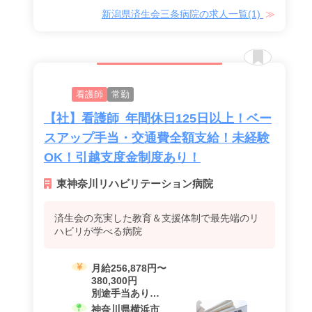
面より ※路線バ
新潟県済生会三条病院の求人一覧(1)
スの一部は病院
正面玄関に乗入
れします。 ま
た、三条市の循
環バスも運行し
ています。 ●車
看護師
北陸自動車道・
常勤
三条燕I.Cより…
【社】看護師 年間休日125日以上！ベー
約7分 上越新幹
線･燕三条駅よ
スアップ手当・交通費全額支給！未経験
り…約7分
OK！引越支度金制度あり！
東神奈川リハビリテーション病院
済生会の充実した教育＆支援体制で最先端のリ
ハビリが学べる病院
月給256,878円〜
380,300円
別途手当あり
（住宅手当、時
神奈川県横浜市