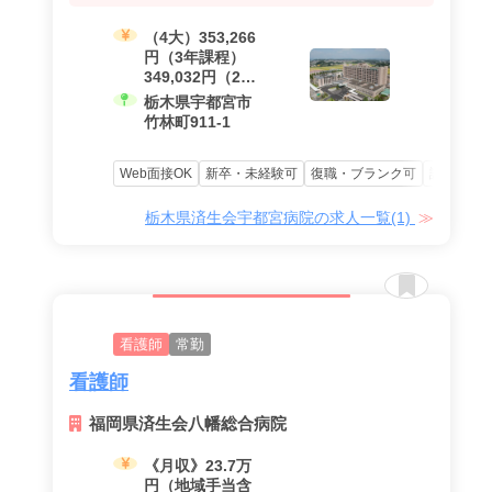
（4大）353,266
円（3年課程）
349,032円（2年
課程）345,233円
栃木県宇都宮市
竹林町911-1
Web面接OK
新卒・未経験可
復職・ブランク可
認定・専
栃木県済生会宇都宮病院の求人一覧(1)
看護師
常勤
看護師
福岡県済生会八幡総合病院
《月収》23.7万
円（地域手当含