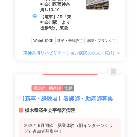
間外手当、２交
神奈川区西神奈
代手当、ベース
川1-13-10
アップ手当）
【電車】JR「東
神奈川駅」より
徒歩5分、東急東
横線「東白楽
駅」より徒歩5分
Web面接OK
新卒・未経験可
復職・ブランク可
認定・専
東神奈川リハビリテーション病院の求人一覧(1)
看護師
助産師
常勤
【新卒・経験者】看護師・助産師募集
栃木県済生会宇都宮病院
2026年8月開催 就業体験（旧インターンシッ
プ）参加者募集中！