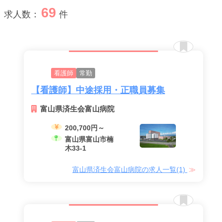
69
求人数：
件
看護師
常勤
メニューを閉じる
【看護師】中途採用・正職員募集
富山県済生会富山病院
200,700円～
富山県富山市楠
木33-1
富山県済生会富山病院の求人一覧(1)