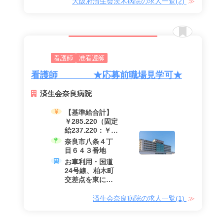
大阪府済生会茨木病院の求人一覧(2)
円）
※夜勤手当（半
年を目安に開
始）
看護師
准看護師
看護師 ★応募前職場見学可★
済生会奈良病院
【基準給合計】
￥285.220（固定
給237.220：￥│
諸手当：
奈良市八条４丁
￥48.000）
目６４３番地
※経験者は経験
お車利用・国道
年数を加算しま
24号線、柏木町
す
交差点を東に約
500メートル 公
共交通機関・JR
済生会奈良病院の求人一覧(1)
大和路線奈良駅
より大和路線奈