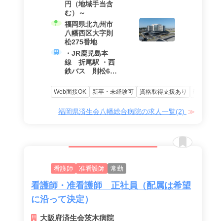
円（地域手当含
む）～
福岡県北九州市
八幡西区大字則
松275番地
・JR鹿児島本
線 折尾駅 ・西
鉄バス 則松6丁
目バス停
Web面接OK
新卒・未経験可
資格取得支援あり
研修充実
福岡県済生会八幡総合病院の求人一覧(2)
看護師
准看護師
常勤
看護師・准看護師 正社員（配属は希望
に沿って決定）
大阪府済生会茨木病院