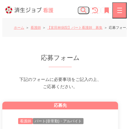
ホーム
看護師
【富田林病院】パート看護師 募集
応募フォー
看護師の求人
応募フォーム
お知らせ
よくあるご質問
下記のフォームに必要事項をご記入の上、
ご応募ください。
済生会Webサイト
応募先
済生会のしごとを知る
看護師
パート(非常勤)・アルバイト