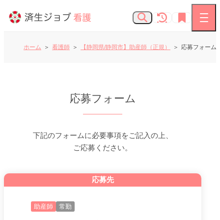
ホーム
看護師
【静岡県/静岡市】助産師（正規）
応募フォーム
看護師の求人
応募フォーム
お知らせ
よくあるご質問
下記のフォームに必要事項をご記入の上、
ご応募ください。
済生会Webサイト
応募先
済生会のしごとを知る
助産師
常勤