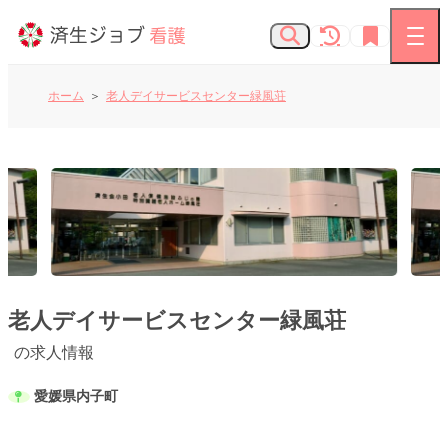
ホーム
老人デイサービスセンター緑風荘
看護師の求人
お知らせ
よくあるご質問
済生会Webサイト
老人デイサービスセンター緑風荘
の求人情報
済生会のしごとを知る
愛媛県内子町