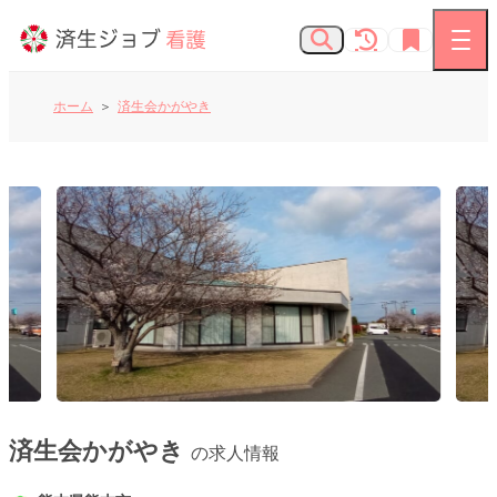
ホーム
済生会かがやき
看護師の求人
お知らせ
よくあるご質問
済生会Webサイト
済生会のしごとを知る
済生会かがやき
の求人情報