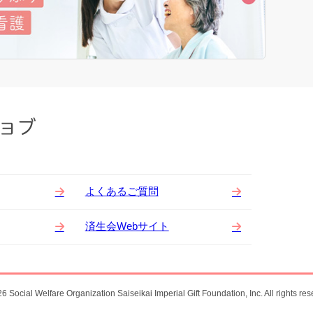
よくあるご質問
済生会Webサイト
6 Social Welfare Organization Saiseikai Imperial Gift Foundation, Inc. All rights res