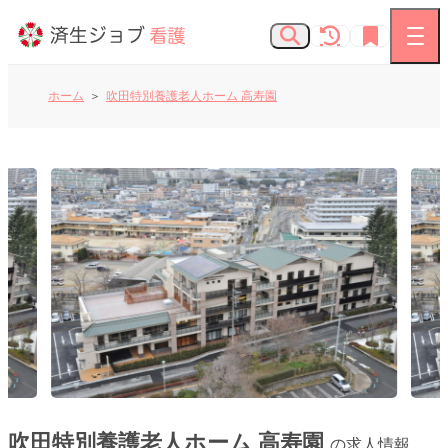
ホーム
吹田特別養護老人ホーム 高寿園
看護師の求人
お知らせ
よくあるご質問
済生会Webサイト
済生会のしごとを知る
吹田特別養護老人ホーム 高寿園
の求人情報